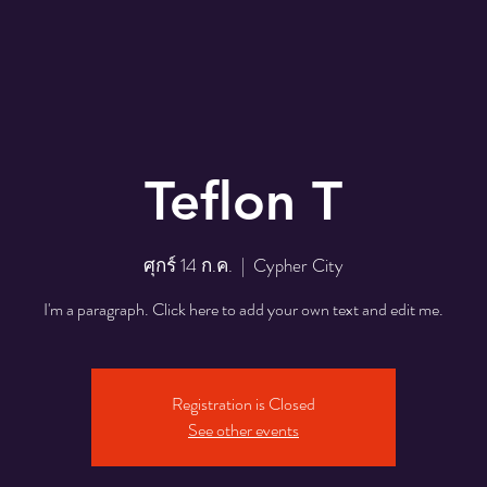
Teflon T
ศุกร์ 14 ก.ค.
  |  
Cypher City
I'm a paragraph. Click here to add your own text and edit me.
Registration is Closed
See other events