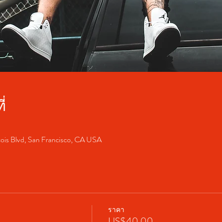
่
cois Blvd, San Francisco, CA USA
ราคา
US$40.00