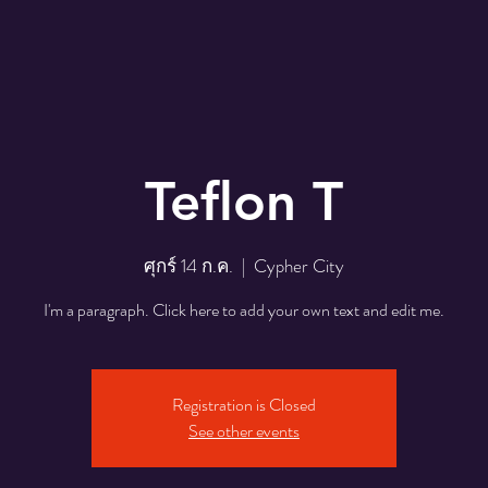
Teflon T
ศุกร์ 14 ก.ค.
  |  
Cypher City
I'm a paragraph. Click here to add your own text and edit me.
Registration is Closed
See other events