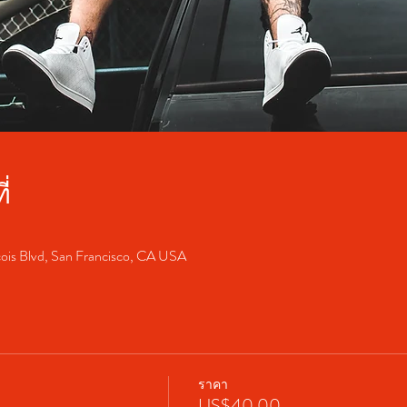
่
cois Blvd, San Francisco, CA USA
ราคา
US$40.00